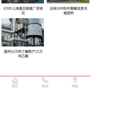
ICRD上海嘉定新建厂房项
吉林200吨/年聚酰亚胺关
目
键原料
惠州10万吨丁酮联产13万
吨乙酸
首页
电话
地址
<
1
>